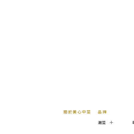
關於美心中菜
品牌
潮菜