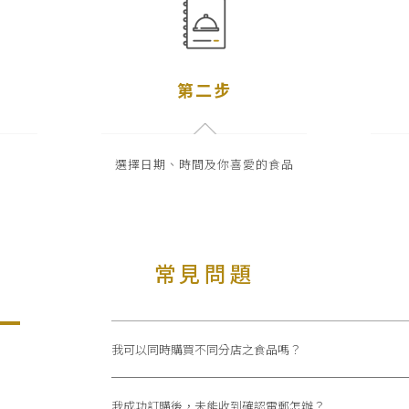
第二步
選擇日期、時間及你喜愛的食品
常見問題
我可以同時購買不同分店之食品嗎？
請先完成單一分店之食品及付款，再選購其他分店。
我成功訂購後，未能收到確認電郵怎辦？