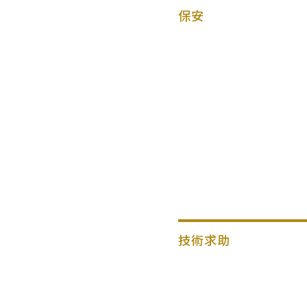
保安
技術求助