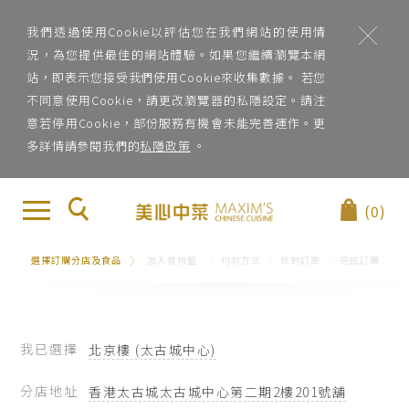
我們透過使用Cookie以評估您在我們網站的使用情
況，為您提供最佳的網站體驗。如果您繼續瀏覽本網
站，即表示您接受我們使用Cookie來收集數據。 若您
不同意使用Cookie，請更改瀏覽器的私隱設定。請注
意若停用Cookie，部份服務有機會未能完善運作。更
多詳情請參閱我們的
私隱政策
。
地
×
關
(0)
區
於
地區
選擇訂購分店及食品
加入食物籃
付款方式
核對訂單
完成訂購
美
心
菜
中
系
我已選擇
北京樓 (太古城中心)
菜
菜系
分店地址
香港太古城太古城中心第二期2樓201號舖
品