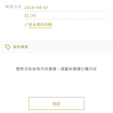
品
牌
取貨方式
牌
21:30
最
品牌
按此更改時間
新
推
廣
最新優惠:
宴
會
暫時沒有食物可供選擇，請重新選擇訂購分店
搜尋
及
婚
宴
返回
聯