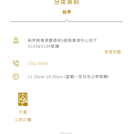
分店資料
絡
我
新界
們
宴
新界將軍澳唐德街9號將軍澳中心地下
G105&G106號舖
會
查看地圖
查
2362 9800
詢
11:30am-10:30pm (星期一至日及公眾假期)
外賣
立即訂購