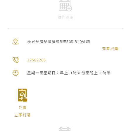
預約查詢
新界荃灣荃灣廣場5樓508-510號舖
查看地圖
22582266
星期一至星期日：早上11時30分至晚上10時半
外賣
立即訂購