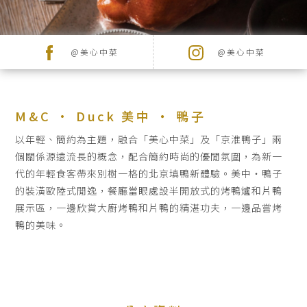
品
牌
牌
品牌
@美心中菜
@美心中菜
最
新
推
M&C · Duck 美中 ‧ 鴨子
廣
以年輕、簡約為主題，融合「美心中菜」及「京淮鴨子」兩
個關係源遠流長的概念，配合簡約時尚的優閒氛圍，為新一
宴
代的年輕食客帶來別樹一格的北京填鴨新體驗。美中‧鴨子
搜尋
會
的裝潢歐陸式閒逸，餐廳當眼處設半開放式的烤鴨爐和片鴨
及
展示區，一邊欣賞大廚烤鴨和片鴨的精湛功夫，一邊品嘗烤
鴨的美味。
婚
宴
聯