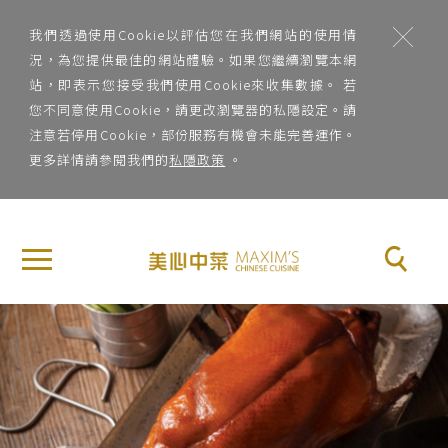
;
我們透過使用Cookie以評估您在我們網站的使用情
況，為您提供最佳的網站體驗。如果您繼續瀏覽本網
站，即表示您接受我們使用Cookie來收集數據。 若
您不同意使用Cookie，請更改瀏覽器的私隱設定。請
注意若停用Cookie，部份服務有機會未能完善運作。
更多詳情請參閱我們的
私隱政策
。
地
×
關
區
於
地區
美
Previous
Nex
心
菜
中
系
菜
菜系
品