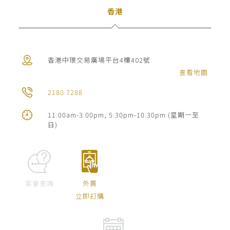
絡
香港
我
們
香港中環交易廣場平台4樓402號
宴
查看地圖
會
2180 7288
查
詢
11:00am-3:00pm, 5:30pm-10:30pm (星期一至
日)
宴會查詢
外賣
立即訂購