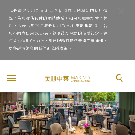
;
我們透過使用Cookie以評估您在我們網站的使用情
況，為您提供最佳的網站體驗。如果您繼續瀏覽本網
站，即表示您接受我們使用Cookie來收集數據。 若
您不同意使用Cookie，請更改瀏覽器的私隱設定。請
注意若停用Cookie，部份服務有機會未能完善運作。
更多詳情請參閱我們的
私隱政策
。
地
×
關
區
於
地區
美
Previous
Nex
心
菜
中
系
菜
菜系
品