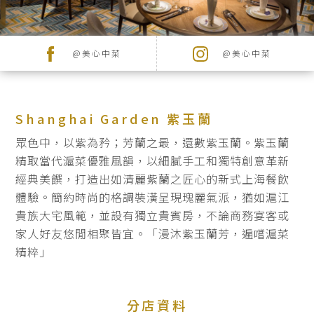
品
牌
牌
品牌
@美心中菜
@美心中菜
最
新
推
Shanghai Garden 紫玉蘭
廣
眾色中，以紫為矜；芳蘭之最，還數紫玉蘭。紫玉蘭
精取當代滬菜優雅風韻，以細膩手工和獨特創意革新
宴
經典美饌，打造出如清麗紫蘭之
匠心的新式上海餐飲
搜尋
會
體驗。簡約時尚的格調裝潢呈現瑰麗氣派，猶如滬江
及
貴族大宅風範，並設有獨立貴賓房，不論商務宴客或
家人好友悠閒相聚皆宜。「漫沐紫玉蘭芳，遍嚐滬菜
婚
精粹」
宴
聯
分店資料