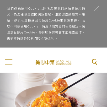
;
我們透過使用Cookie以評估您在我們網站的使用情
況，為您提供最佳的網站體驗。如果您繼續瀏覽本網
站，即表示您接受我們使用Cookie來收集數據。 若
您不同意使用Cookie，請更改瀏覽器的私隱設定。請
注意若停用Cookie，部份服務有機會未能完善運作。
更多詳情請參閱我們的
私隱政策
。
地
×
關
區
於
地區
美
Previous
Nex
心
菜
中
系
菜
菜系
品