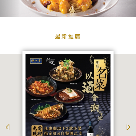
品
牌
牌
品牌
最
新
最新推廣
推
廣
宴
搜尋
會
及
婚
宴
聯