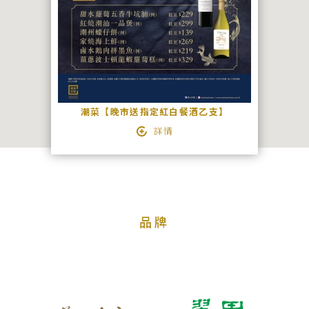
絡
我
們
宴
會
潮菜【晚市送指定紅白餐酒乙支】
查
詳情
詢
品牌