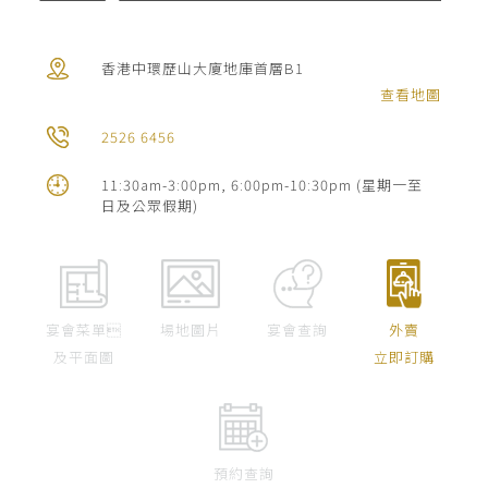
絡
我
香港中環歷山大廈地庫首層B1
們
查看地圖
宴
2526 6456
會
11:30am-3:00pm, 6:00pm-10:30pm (星期一至
日及公眾假期)
查
詢
宴會菜單
場地圖片
宴會查詢
外賣
及平面圖
立即訂購
預約查詢