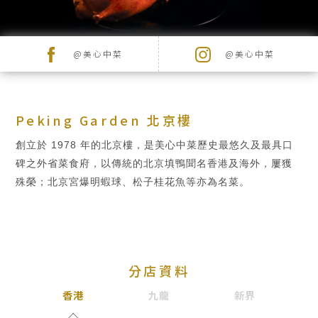
品
牌
牌
品牌
@美心中菜
@美心中菜
最
新
推
Peking Garden 北京樓
廣
創立於 1978 年的北京樓，是美心中菜歷史最悠久及最具口
宴
碑之外省菜食府，以傳統的北京填鴨聞名香港及海外，屢獲
搜尋
殊榮；北京宮爆明蝦球、松子桂花魚等亦為名菜。
會
及
婚
宴
分店資料
香港
九龍
新界
聯