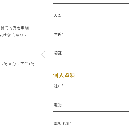
大圍
電我們的宴會專綫
席數*
人接聽安排筵席場地。
潮庭
12時30分；下午1時
個人資料