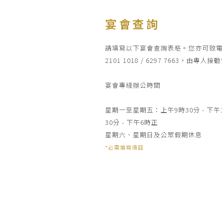
宴會查詢
請填寫以下宴會查詢表格。您亦可致
2101 1018 / 6297 7663，由專
宴會專綫辦公時間
星期一至星期五：上午9時30分 - 下午
30分 - 下午6時正
星期六、星期日及公眾假期休息
*必需填寫項目