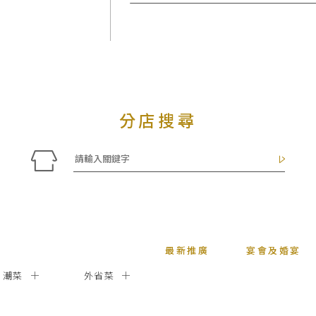
分店搜尋
最新推廣
宴會及婚宴
潮菜
外省菜