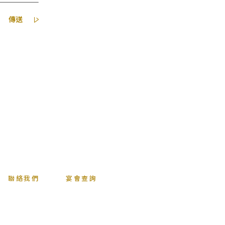
傳送
聯絡我們
宴會查詢