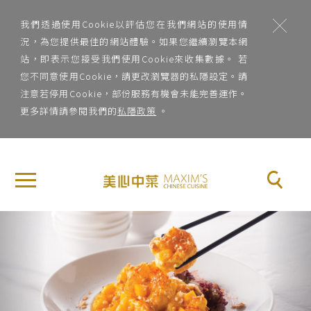
;
我們透過使用Cookie以評估您在我們網站的使用情
況，為您提供最佳的網站體驗。如果您繼續瀏覽本網
站，即表示您接受我們使用Cookie來收集數據。 若
您不同意使用Cookie，請更改瀏覽器的私隱設定。請
注意若停用Cookie，部份服務有機會未能完善運作。
更多詳情請參閱我們的
私隱政策
。
地
×
關
區
於
地區
美
Previous
Nex
心
菜
中
系
菜
菜系
品