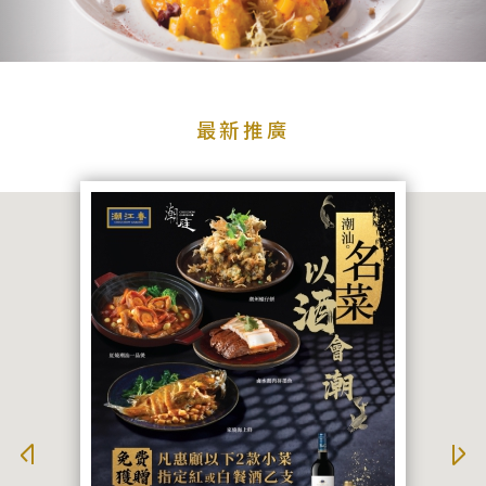
品
牌
牌
品牌
最
新
最新推廣
推
廣
宴
搜尋
會
及
婚
宴
聯