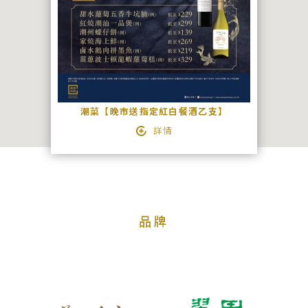
絡
我
們
宴
會
潮菜【晚市送指定紅白餐酒乙支】
查
詳情
詢
品牌