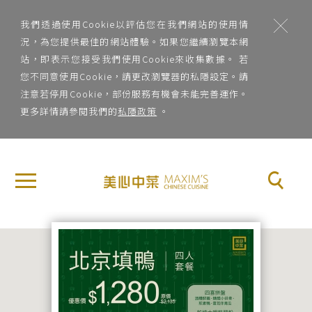
;
我們透過使用Cookie以評估您在我們網站的使用情
況，為您提供最佳的網站體驗。如果您繼續瀏覽本網
站，即表示您接受我們使用Cookie來收集數據。 若
您不同意使用Cookie，請更改瀏覽器的私隱設定。請
注意若停用Cookie，部份服務有機會未能完善運作。
更多詳情請參閱我們的
私隱政策
。
地
×
關
區
於
地區
美
心
菜
中
系
菜
菜系
品