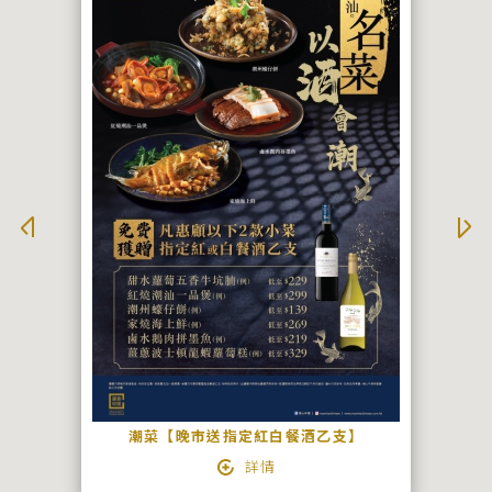
潮菜【晚市送指定紅白餐酒乙支】
詳情