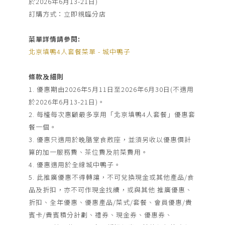
絡
於2026年6月13-21日)
訂購方式：立即親臨分店
我
們
菜單詳情請參閱:
北京填鴨4人套餐菜單 - 城中鴨子
宴
條款及細則
會
1. 優惠期由2026年5月11日至2026年6月30日(不適用
查
於2026年6月13-21日)。
詢
2. 每檯每次惠顧最多享用「北京填鴨4人套餐」優惠套
餐一個。
3. 優惠只適用於晩膳堂食散座，並須另收以優惠價計
算的加一服務費、茶位費及前菜費用。
4. 優惠適用於全線城中鴨子。
5. 此推廣優惠不得轉讓，不可兌換現金或其他產品/食
品及折扣，亦不可作現金找續，或與其他 推廣優惠、
折扣、全年優惠、優惠產品/菜式/套餐、會員優惠/貴
賓卡/貴賓積分計劃、禮券、現金券、優惠券、