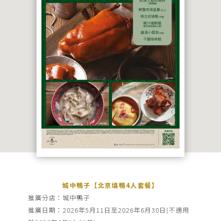
品
牌
牌
品牌
最
新
推
廣
宴
搜尋
會
及
婚
宴
城中鴨子【北京填鴨4人套餐】
推廣分店：城中鴨子
聯
推廣日期：2026年5月11日至2026年6月30日(不適用