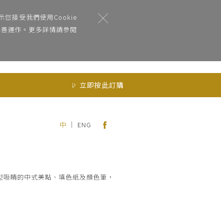
您接受我們使用Cookie
能完善運作。更多詳情請參閱
立即按此訂購
｜
中
ENG
型吸睛的中式美點、填色紙及顏色筆，