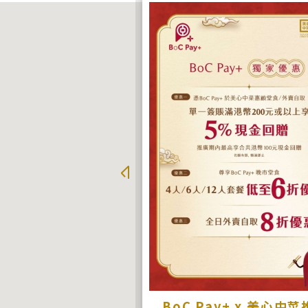
加餸 自取85折
BoC Pay+ x 美心中