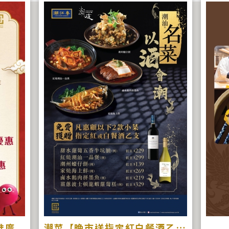
菜推廣
潮菜【晚市送指定紅白餐酒乙支】