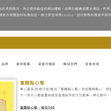
網站的使用情況，為您提供最佳的網站體驗。如果您繼續瀏覽本網站，即表示
e，請更改瀏覽器的私隱設定。請注意若停用Cookie，部份服務有機會未
品牌
最新推廣
宴會及婚宴
聯絡我們
宴會查詢
童趣點心餐
美心皇宮(旺角分店)推出「童趣點心餐」包括精緻點心、造
令一家大小都能重新感受香港飲茶的文化節奏，樂在其中。
童趣點心餐 - 每位$68