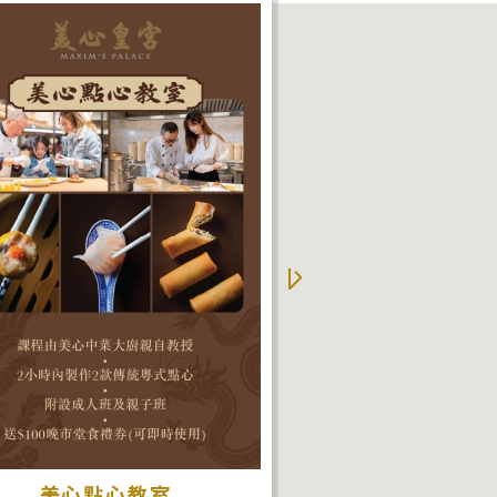
美心點心教室
外賣加餸 自取