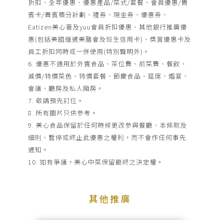
折扣、全年優惠、優惠產品/菜式/套餐、會員優惠/貴
賓卡/貴賓積分計劃、禮券、現金券、優惠券、
Eatizen美心薈及yuu會員折扣優惠、其他銀行推廣優
惠(包括美國運通美膳會及恒生信用卡)、獎賞優惠卡及
員工折扣同時或一併使用(特別聲明外)。
6. 優惠不適用於外賣食品、茶位費、前菜費、餐飲、
減價/特價菜色、特價套餐、節慶食品、筵席、婚宴、
會議、廳房及私人廂房。
7. 敬請預先訂位。
8. 所有圖片只供參考。
9. 美心食品保留於任何時候更改參與餐廳、本條款及
細則、暫停或終止此優惠之權利，而不會作任何事先
通知。
10. 如有爭議，美心中菜保留最終之決定權。
其他推廣