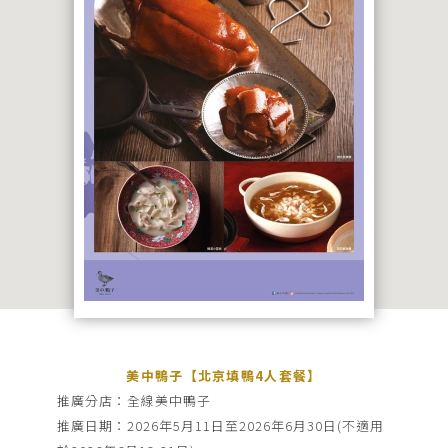
品
牌
牌
品牌
最
新
推
廣
宴
搜尋
會
及
婚
宴
美中鴨子【北京填鴨4人套餐】
推廣分店：全線美中鴨子
聯
推廣日期：2026年5月11日至2026年6月30日(不適用