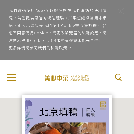
;
我們透過使用Cookie以評估您在我們網站的使用情
況，為您提供最佳的網站體驗。如果您繼續瀏覽本網
站，即表示您接受我們使用Cookie來收集數據。 若
您不同意使用Cookie，請更改瀏覽器的私隱設定。請
注意若停用Cookie，部份服務有機會未能完善運作。
更多詳情請參閱我們的
私隱政策
。
地
×
關
區
於
地區
美
心
菜
中
系
菜
菜系
品