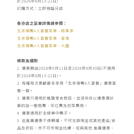
絡
於2026年6月13-21日)
訂購方式：立即親臨分店
我
們
各分店之菜單詳情請參閱：
北京填鴨4人套餐菜單 - 將軍澳
宴
北京填鴨4人套餐菜單 - 荃灣
北京填鴨4人套餐菜單 - 大圍
會
查
條款及細則
詢
1. 優惠期由2026年5月11日至2026年6月30日(不適用
於2026年6月13-21日)。
2. 每檯每次惠顧最多享用「北京填鴨4人套餐」優惠套
餐一個。
3. 優惠只適用於晩膳堂食散座，並須另收以優惠價計
算的加一服務費、茶位費及前菜費用。
4. 優惠適用於全線美中鴨子。
5. 此推廣優惠不得轉讓，不可兌換現金或其他產品/食
品及折扣，亦不可作現金找續，或與其他 推廣優惠、