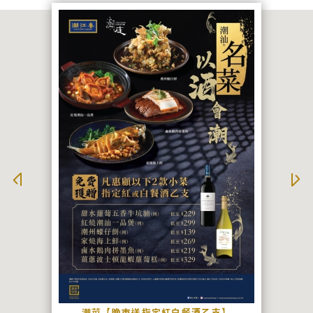
潮菜【晚市送指定紅白餐酒乙支】